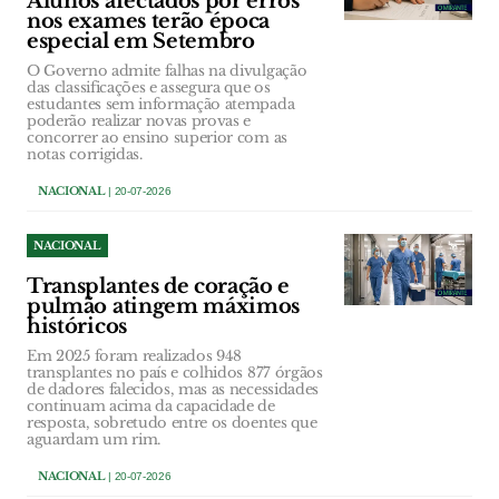
Alunos afectados por erros
nos exames terão época
especial em Setembro
O Governo admite falhas na divulgação
das classificações e assegura que os
estudantes sem informação atempada
poderão realizar novas provas e
concorrer ao ensino superior com as
notas corrigidas.
NACIONAL
| 20-07-2026
NACIONAL
Transplantes de coração e
pulmão atingem máximos
históricos
Em 2025 foram realizados 948
transplantes no país e colhidos 877 órgãos
de dadores falecidos, mas as necessidades
continuam acima da capacidade de
resposta, sobretudo entre os doentes que
aguardam um rim.
NACIONAL
| 20-07-2026