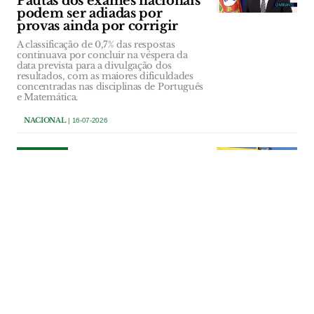
Pautas dos exames nacionais
podem ser adiadas por
provas ainda por corrigir
A classificação de 0,7% das respostas
continuava por concluir na véspera da
data prevista para a divulgação dos
resultados, com as maiores dificuldades
concentradas nas disciplinas de Português
e Matemática.
NACIONAL
| 16-07-2026
NACIONAL
Nova orgânica do INEM
elimina delegações regionais
Diploma mantém os centros de
orientação de doentes urgentes nos
quatro pólos e prevê o reforço dos
serviços de apoio no Porto, Coimbra e
Algarve.
NACIONAL
| 16-07-2026
NACIONAL