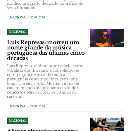
jurídico integrado dedicado ao tráfico de
seres humanos.
NACIONAL
| 30-07-2026
NACIONAL
Luís Represas: morreu um
nome grande da música
portuguesa das últimas cinco
décadas
Luís Represas ganhou notoriedade como
vocalista dos Trovante e consolidou-se
como figura de proa da música
portuguesa contemporânea com uma
longa carreira a solo. Morreu vítima de
cancro quando já tinha anunciado dois
concertos para celebrar os 50 anos de
carreira.
NACIONAL
| 22-07-2026
NACIONAL