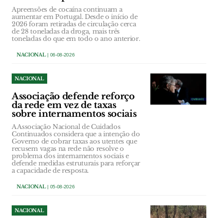
Apreensões de cocaína continuam a
aumentar em Portugal. Desde o início de
2026 foram retiradas de circulação cerca
de 28 toneladas da droga, mais três
toneladas do que em todo o ano anterior.
NACIONAL
| 06-08-2026
NACIONAL
Associação defende reforço
da rede em vez de taxas
sobre internamentos sociais
A Associação Nacional de Cuidados
Continuados considera que a intenção do
Governo de cobrar taxas aos utentes que
recusem vagas na rede não resolve o
problema dos internamentos sociais e
defende medidas estruturais para reforçar
a capacidade de resposta.
NACIONAL
| 05-08-2026
NACIONAL