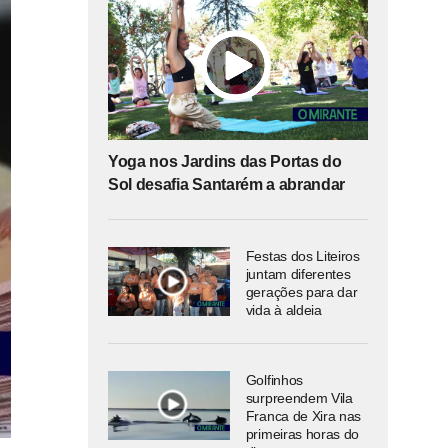
Yoga nos Jardins das Portas do
Sol desafia Santarém a abrandar
Festas dos Liteiros
juntam diferentes
gerações para dar
vida à aldeia
Golfinhos
surpreendem Vila
Franca de Xira nas
primeiras horas do