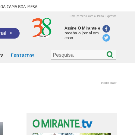
oa cama boa mesa
uma parceria com o Jornal Expresso
Assine
O Mirante
e
nal
>
receba o jornal em
casa
ta
Contactos