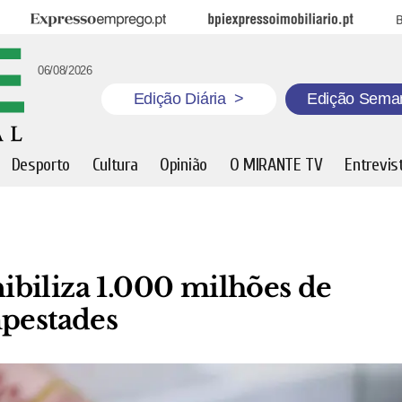
Expresso Emprego
BPI Expresso Imobiliário
B
06/08/2026
Edição Diária
>
Edição Sema
Desporto
Cultura
Opinião
O MIRANTE TV
Entrevis
biliza 1.000 milhões de
mpestades