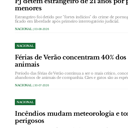
PJ detém estrangeiro de 21 anos por 
menores
Estrangeiro foi detido por "fortes indícios" do crime de porno
ficado em liberdade após primeiro interrogatório judicial.
NACIONAL
| 03-08-2026
NACIONAL
Férias de Verão concentram 40% dos
animais
Período das férias de Verão continua a ser o mais crítico, con
abandonos de animais de companhia. Cães e gatos são as espéci
NACIONAL
| 30-07-2026
NACIONAL
Incêndios mudam meteorologia e to
perigosos