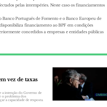
ctados pelas intempéries. Neste caso os financiamentos
re o Banco Português de Fomento e o Banco Europeu de
I disponibiliza financiamento ao BPF em condições
teriormente concedidos a empresas e entidades públicas
em vez de taxas
e a intenção do Governo de
ve o problema dos
çar a capacidade de resposta.