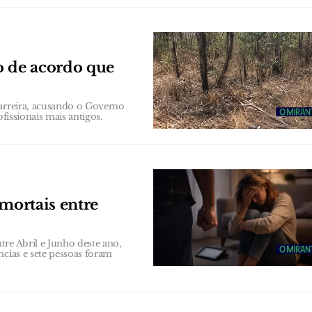
o de acordo que
carreira, acusando o Governo
fissionais mais antigos.
 mortais entre
re Abril e Junho deste ano,
ncias e sete pessoas foram