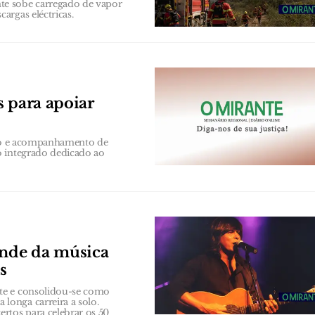
te sobe carregado de vapor
argas eléctricas.
s para apoiar
ação e acompanhamento de
o integrado dedicado ao
nde da música
s
te e consolidou-se como
onga carreira a solo.
rtos para celebrar os 50