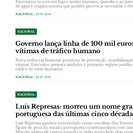
Fenómeno ocorre em fogos muito intensos, quando o ar quen
de água e origina nuvens que podem provocar trovoadas e desc
NACIONAL
| 30-07-2026
NACIONAL
Governo lança linha de 100 mil euro
vítimas de tráfico humano
Nova verba vai financiar projectos de prevenção, sensibiliz
vítimas. Executivo prepara também o primeiro regime jurídic
tráfico de seres humanos.
NACIONAL
| 30-07-2026
NACIONAL
Luís Represas: morreu um nome gra
portuguesa das últimas cinco década
Luís Represas ganhou notoriedade como vocalista dos Trovan
figura de proa da música portuguesa contemporânea com uma l
Morreu vítima de cancro quando já tinha anunciado dois conce