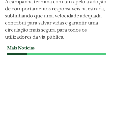
A campanha termina com um apelo à adoção
de comportamentos responsáveis na estrada,
sublinhando que uma velocidade adequada
contribui para salvar vidas e garantir uma
circulação mais segura para todos os
utilizadores da via pública.
Mais Notícias
NACIONAL
Portugal entrega em
Bruxelas plano para
recuperar a natureza a 1 de
Setembro
O Governo prevê entregar em Bruxelas, a
1 de Setembro, o Plano Nacional de
Restauro da Natureza, que define
medidas para recuperar ecossistemas e
proteger a biodiversidade.