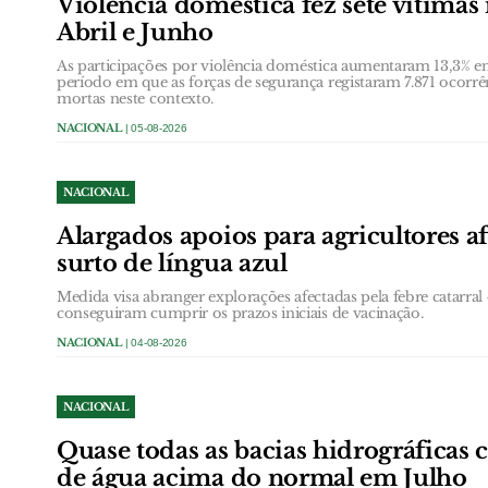
Violência doméstica fez sete vítimas
Abril e Junho
As participações por violência doméstica aumentaram 13,3% ent
período em que as forças de segurança registaram 7.871 ocorrê
mortas neste contexto.
NACIONAL
| 05-08-2026
NACIONAL
Alargados apoios para agricultores a
surto de língua azul
Medida visa abranger explorações afectadas pela febre catarral 
conseguiram cumprir os prazos iniciais de vacinação.
NACIONAL
| 04-08-2026
NACIONAL
Quase todas as bacias hidrográficas
de água acima do normal em Julho