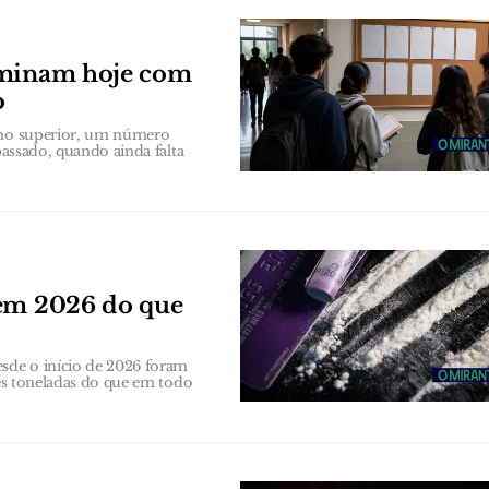
erminam hoje com
o
sino superior, um número
passado, quando ainda falta
 em 2026 do que
sde o início de 2026 foram
rês toneladas do que em todo