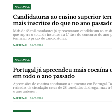
NACIONAL
Candidaturas ao ensino superior t
mais inscritos do que no ano passad
Mais de 55 mil estudantes já apresentaram candidatura ao en
que supera o total de inscritos na 1.ª fase do concurso do ano 
terminar o prazo de candidaturas.
NACIONAL
| 06-08-2026
NACIONAL
Portugal já apreendeu mais cocaína
em todo o ano passado
Apreensões de cocaína continuam a aumentar em Portugal. De
retiradas de circulação cerca de 28 toneladas da droga, mais t
o ano anterior.
NACIONAL
| 06-08-2026