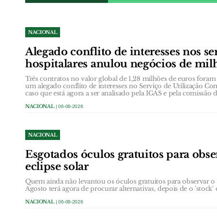
NACIONAL
Alegado conflito de interesses nos se
hospitalares anulou negócios de mil
Três contratos no valor global de 1,28 milhões de euros foram
um alegado conflito de interesses no Serviço de Utilização 
caso que está agora a ser analisado pela IGAS e pela comissão
NACIONAL
| 06-08-2026
NACIONAL
Esgotados óculos gratuitos para obs
eclipse solar
Quem ainda não levantou os óculos gratuitos para observar o ec
Agosto terá agora de procurar alternativas, depois de o 'stock' 
NACIONAL
| 06-08-2026