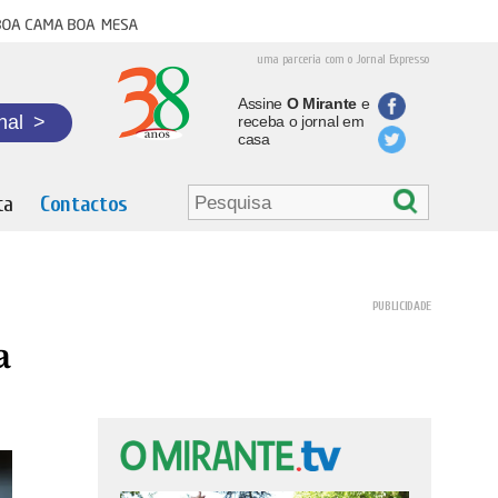
oa cama boa mesa
uma parceria com o Jornal Expresso
Assine
O Mirante
e
nal
>
receba o jornal em
casa
ta
Contactos
a