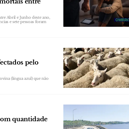
 mortais entre
re Abril e Junho deste ano,
ncias e sete pessoas foram
fectados pelo
ovina (língua azul) que não
 com quantidade