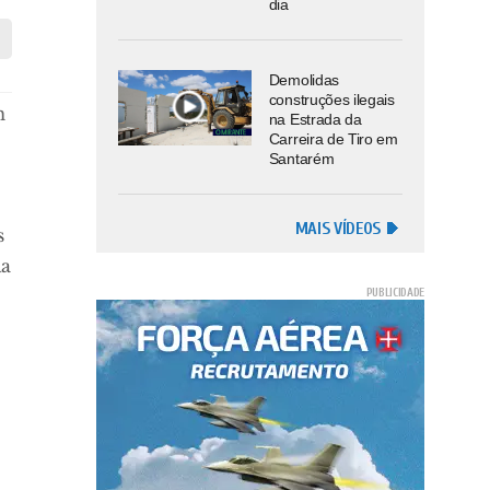
dia
Demolidas
construções ilegais
m
na Estrada da
Carreira de Tiro em
Santarém
MAIS VÍDEOS
s
da