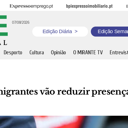
Expresso Emprego
BPI Expresso Imobiliário
B
07/08/2026
Edição Diária
>
Edição Sema
Desporto
Cultura
Opinião
O MIRANTE TV
Entrevis
igrantes vão reduzir presenç