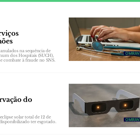
rviços
hões
 anulados na sequência de
Comum dos Hospitais (SUCH),
 de combate à fraude no SNS.
ervação do
lipse solar total de 12 de
disponibilizado ter esgotado.