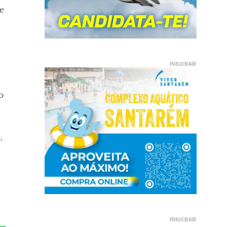
e
o
.