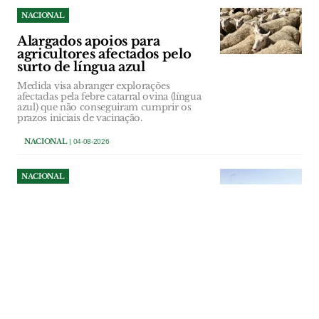
NACIONAL
Alargados apoios para
agricultores afectados pelo
surto de língua azul
Medida visa abranger explorações
afectadas pela febre catarral ovina (língua
azul) que não conseguiram cumprir os
prazos iniciais de vacinação.
NACIONAL
| 04-08-2026
NACIONAL
Quase todas as bacias
hidrográficas com
quantidade de água acima do
normal em Julho
Sistema Nacional de Informação dos
Recursos Hídricos regista quantidades de
água acima do normal, com excepção das
bacias do Lima e Mondego.
NACIONAL
| 04-08-2026