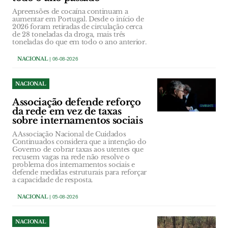
Apreensões de cocaína continuam a
aumentar em Portugal. Desde o início de
2026 foram retiradas de circulação cerca
de 28 toneladas da droga, mais três
toneladas do que em todo o ano anterior.
NACIONAL
| 06-08-2026
NACIONAL
Associação defende reforço
da rede em vez de taxas
sobre internamentos sociais
A Associação Nacional de Cuidados
Continuados considera que a intenção do
Governo de cobrar taxas aos utentes que
recusem vagas na rede não resolve o
problema dos internamentos sociais e
defende medidas estruturais para reforçar
a capacidade de resposta.
NACIONAL
| 05-08-2026
NACIONAL