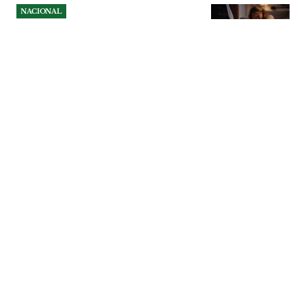
NACIONAL
Violência doméstica fez sete
vítimas mortais entre Abril e
Junho
As participações por violência doméstica
aumentaram 13,3% entre Abril e Junho
deste ano, período em que as forças de
segurança registaram 7.871 ocorrências e
sete pessoas foram mortas neste contexto.
NACIONAL
| 05-08-2026
NACIONAL
Alargados apoios para
agricultores afectados pelo
surto de língua azul
Medida visa abranger explorações
afectadas pela febre catarral ovina (língua
azul) que não conseguiram cumprir os
prazos iniciais de vacinação.
NACIONAL
| 04-08-2026