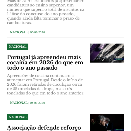
Mais de 55 mil estudantes já apresentaram
candidatura ao ensino superior, um
número que supera o total de inscritos na
1.ª fase do concurso do ano passado,
quando ainda falta terminar o prazo de
candidaturas.
NACIONAL
| 06-08-2026
NACIONAL
Portugal já apreendeu mais
cocaína em 2026 do que em
todo o ano passado
Apreensões de cocaína continuam a
aumentar em Portugal. Desde o início de
2026 foram retiradas de circulação cerca
de 28 toneladas da droga, mais três
toneladas do que em todo o ano anterior.
NACIONAL
| 06-08-2026
NACIONAL
Associação defende reforço