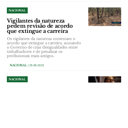
NACIONAL
Vigilantes da natureza
pedem revisão de acordo
que extingue a carreira
Os vigilantes da natureza contestam o
acordo que extingue a carreira, acusando
o Governo de criar desigualdades entre
trabalhadores e de penalizar os
profissionais mais antigos.
NACIONAL
| 05-08-2026
NACIONAL
Violência doméstica fez sete
vítimas mortais entre Abril e
Junho
As participações por violência doméstica
aumentaram 13,3% entre Abril e Junho
deste ano, período em que as forças de
segurança registaram 7.871 ocorrências e
sete pessoas foram mortas neste contexto.