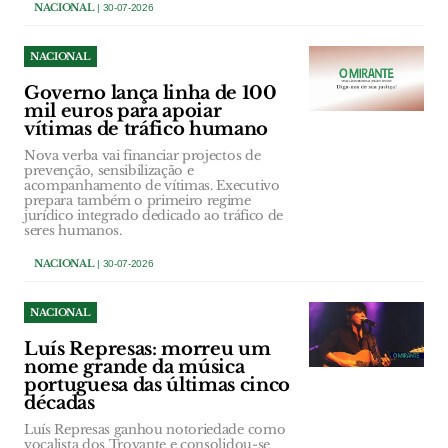
NACIONAL
| 30-07-2026
NACIONAL
Governo lança linha de 100
mil euros para apoiar
vítimas de tráfico humano
Nova verba vai financiar projectos de
prevenção, sensibilização e
acompanhamento de vítimas. Executivo
prepara também o primeiro regime
jurídico integrado dedicado ao tráfico de
seres humanos.
NACIONAL
| 30-07-2026
NACIONAL
Luís Represas: morreu um
nome grande da música
portuguesa das últimas cinco
décadas
Luís Represas ganhou notoriedade como
vocalista dos Trovante e consolidou-se