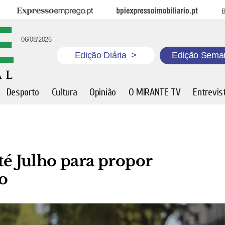
Expresso Emprego
BPI Expresso Imobiliário
B
06/08/2026
Edição Diária
>
Edição Sema
Desporto
Cultura
Opinião
O MIRANTE TV
Entrevis
té Julho para propor
io