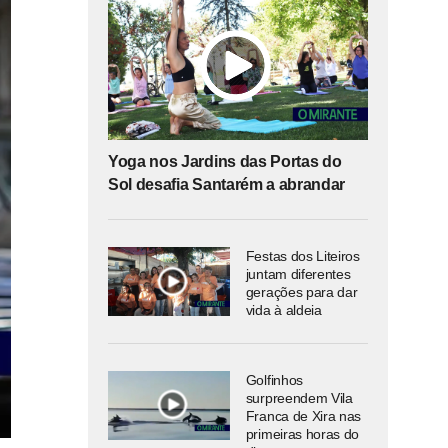
Yoga nos Jardins das Portas do
Sol desafia Santarém a abrandar
Festas dos Liteiros
juntam diferentes
gerações para dar
vida à aldeia
Golfinhos
surpreendem Vila
Franca de Xira nas
primeiras horas do