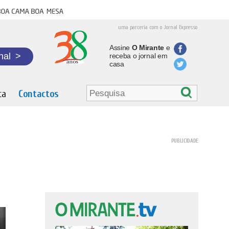
oa cama boa mesa
uma parceria com o Jornal Expresso
Assine
O Mirante
e
nal
>
receba o jornal em
casa
ta
Contactos