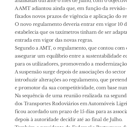
analisadas durante o mês de Julho, com o objectiv
A AMT adiantou ainda que, em função da revisão e
fixados novos prazos de vigência e aplicação do r
O novo regulamento deveria entrar em vigor 10 di
estabelecia que os taxímetros tinham de ser adapt
entrada em vigor das novas regras.
Segundo a AMT, o regulamento, que contou com di
assegurar um equilíbrio entre a sustentabilidade e
para os utilizadores, promovendo a modernização, 
A suspensão surge depois de associações do sect
introduzir alterações ao regulamento, que preten
e promotor da sua competitividade, com base num
Na sequência de uma reunião realizada na segund
dos Transportes Rodoviários em Automóveis Ligei
ficou acordado um prazo de 15 dias para as assoc
depois à autoridade decidir até ao final de Julho.