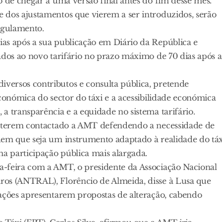
o de chegar a uma versão final antes do fim desse mês.
 dos ajustamentos que vierem a ser introduzidos, serão
egulamento.
as após a sua publicação em Diário da República e
ados ao novo tarifário no prazo máximo de 70 dias após a
versos contributos e consulta pública, pretende
conómica do sector do táxi e a acessibilidade económica
a transparência e a equidade no sistema tarifário.
or terem contactado a AMT defendendo a necessidade de
dem que seja um instrumento adaptado à realidade do táx
a participação pública mais alargada.
a-feira com a AMT, o presidente da Associação Nacional
ros (ANTRAL), Florêncio de Almeida, disse à Lusa que
iações apresentarem propostas de alteração, cabendo