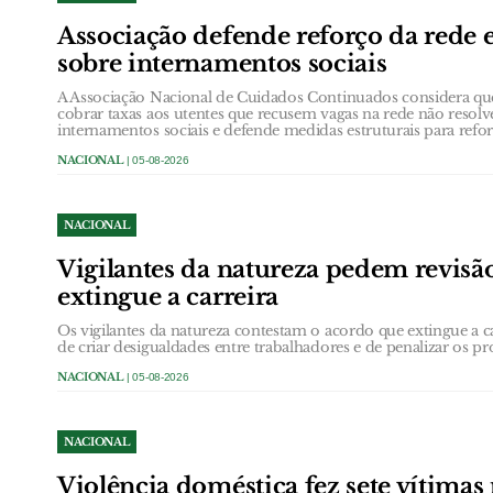
Associação defende reforço da rede 
sobre internamentos sociais
A Associação Nacional de Cuidados Continuados considera qu
cobrar taxas aos utentes que recusem vagas na rede não resol
internamentos sociais e defende medidas estruturais para refor
NACIONAL
| 05-08-2026
NACIONAL
Vigilantes da natureza pedem revisã
extingue a carreira
Os vigilantes da natureza contestam o acordo que extingue a 
de criar desigualdades entre trabalhadores e de penalizar os pro
NACIONAL
| 05-08-2026
NACIONAL
Violência doméstica fez sete vítimas