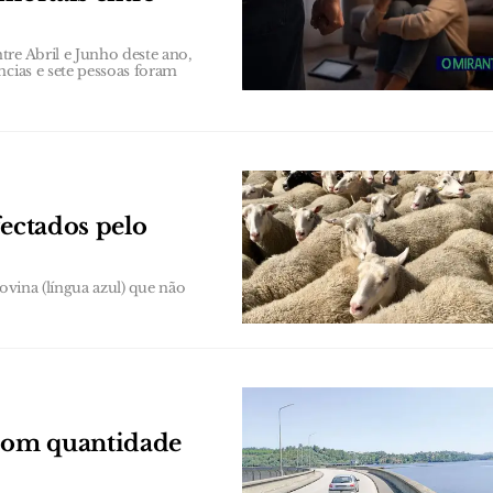
re Abril e Junho deste ano,
ncias e sete pessoas foram
fectados pelo
ovina (língua azul) que não
 com quantidade