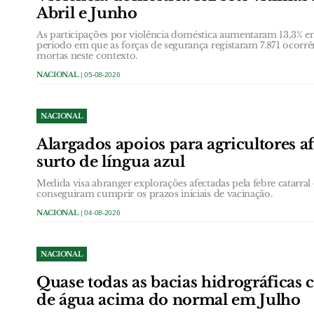
Abril e Junho
As participações por violência doméstica aumentaram 13,3% ent
período em que as forças de segurança registaram 7.871 ocorrê
mortas neste contexto.
NACIONAL
| 05-08-2026
NACIONAL
Alargados apoios para agricultores a
surto de língua azul
Medida visa abranger explorações afectadas pela febre catarral 
conseguiram cumprir os prazos iniciais de vacinação.
NACIONAL
| 04-08-2026
NACIONAL
Quase todas as bacias hidrográficas
de água acima do normal em Julho