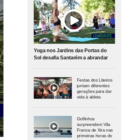
Yoga nos Jardins das Portas do
Sol desafia Santarém a abrandar
Festas dos Liteiros
juntam diferentes
gerações para dar
vida à aldeia
Golfinhos
surpreendem Vila
Franca de Xira nas
primeiras horas do