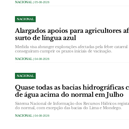
NACIONAL
| 05-08-2026
NACIONAL
Alargados apoios para agricultores a
surto de língua azul
Medida visa abranger explorações afectadas pela febre catarral 
conseguiram cumprir os prazos iniciais de vacinação.
NACIONAL
| 04-08-2026
NACIONAL
Quase todas as bacias hidrográficas
de água acima do normal em Julho
Sistema Nacional de Informação dos Recursos Hídricos regist
do normal, com excepção das bacias do Lima e Mondego.
NACIONAL
| 04-08-2026