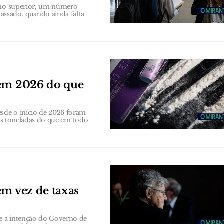
sino superior, um número
passado, quando ainda falta
 em 2026 do que
sde o início de 2026 foram
rês toneladas do que em todo
em vez de taxas
e a intenção do Governo de