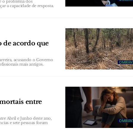
ve o problema dos
çar a capacidade de resposta.
o de acordo que
carreira, acusando o Governo
fissionais mais antigos.
 mortais entre
re Abril e Junho deste ano,
ncias e sete pessoas foram