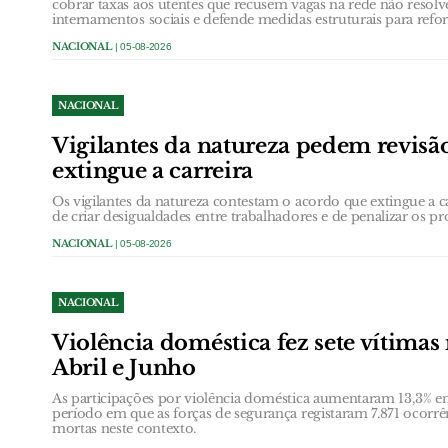
cobrar taxas aos utentes que recusem vagas na rede não resol
internamentos sociais e defende medidas estruturais para refor
NACIONAL
| 05-08-2026
NACIONAL
Vigilantes da natureza pedem revisã
extingue a carreira
Os vigilantes da natureza contestam o acordo que extingue a 
de criar desigualdades entre trabalhadores e de penalizar os pro
NACIONAL
| 05-08-2026
NACIONAL
Violência doméstica fez sete vítimas
Abril e Junho
As participações por violência doméstica aumentaram 13,3% ent
período em que as forças de segurança registaram 7.871 ocorrê
mortas neste contexto.