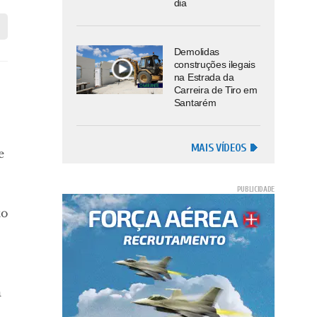
dia
Demolidas
construções ilegais
na Estrada da
Carreira de Tiro em
Santarém
MAIS VÍDEOS
e
to
a