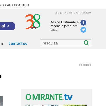
oa cama boa mesa
uma parceria com o Jornal Expresso
Assine
O Mirante
e
nal
>
receba o jornal em
casa
ta
Contactos
o