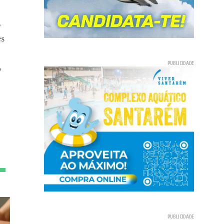
o
es
,