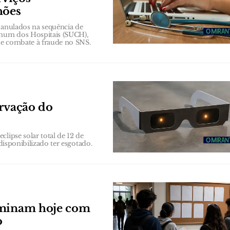
hões
 anulados na sequência de
Comum dos Hospitais (SUCH),
 de combate à fraude no SNS.
ervação do
lipse solar total de 12 de
disponibilizado ter esgotado.
erminam hoje com
o