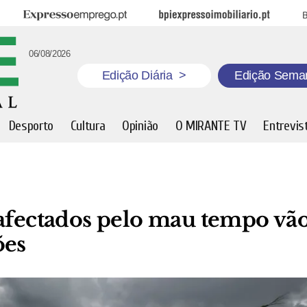
Expresso Emprego
BPI Expresso Imobiliário
B
06/08/2026
Edição Diária
>
Edição Sema
Desporto
Cultura
Opinião
O MIRANTE TV
Entrevis
 afectados pelo mau tempo vã
ões