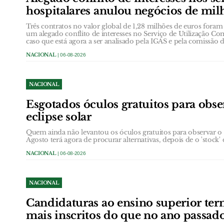
hospitalares anulou negócios de mil
Três contratos no valor global de 1,28 milhões de euros foram
um alegado conflito de interesses no Serviço de Utilização 
caso que está agora a ser analisado pela IGAS e pela comissão
NACIONAL
| 06-08-2026
NACIONAL
Esgotados óculos gratuitos para obs
eclipse solar
Quem ainda não levantou os óculos gratuitos para observar o ec
Agosto terá agora de procurar alternativas, depois de o 'stock' 
NACIONAL
| 06-08-2026
NACIONAL
Candidaturas ao ensino superior t
mais inscritos do que no ano passad