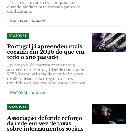
1.ª fase do concurso do ano passado,
quando ainda falta terminar o prazo de
candidaturas.
NACIONAL
| 06-08-2026
NACIONAL
Portugal já apreendeu mais
cocaína em 2026 do que em
todo o ano passado
Apreensões de cocaína continuam a
aumentar em Portugal. Desde o início de
2026 foram retiradas de circulação cerca
de 28 toneladas da droga, mais três
toneladas do que em todo o ano anterior.
NACIONAL
| 06-08-2026
NACIONAL
Associação defende reforço
da rede em vez de taxas
sobre internamentos sociais