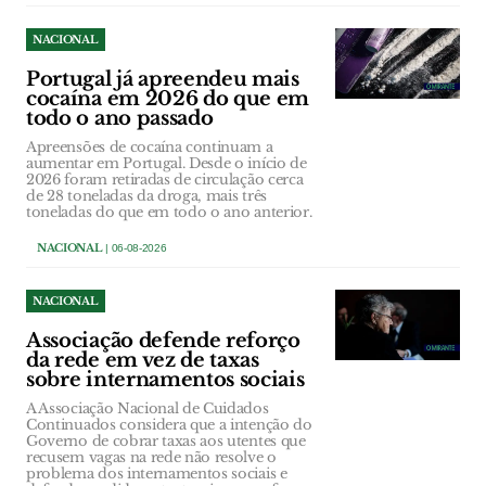
NACIONAL
Portugal já apreendeu mais
cocaína em 2026 do que em
todo o ano passado
Apreensões de cocaína continuam a
aumentar em Portugal. Desde o início de
2026 foram retiradas de circulação cerca
de 28 toneladas da droga, mais três
toneladas do que em todo o ano anterior.
NACIONAL
| 06-08-2026
NACIONAL
Associação defende reforço
da rede em vez de taxas
sobre internamentos sociais
A Associação Nacional de Cuidados
Continuados considera que a intenção do
Governo de cobrar taxas aos utentes que
recusem vagas na rede não resolve o
problema dos internamentos sociais e