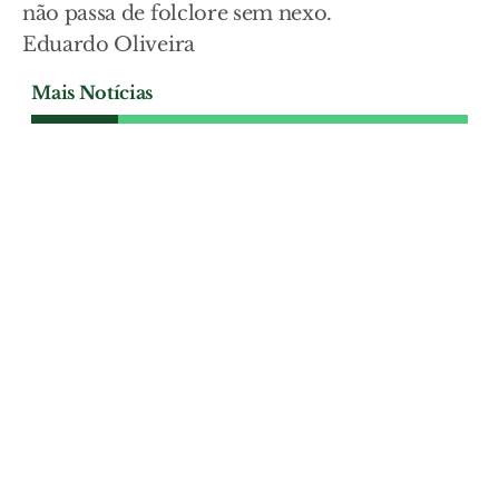
não passa de folclore sem nexo.
Eduardo Oliveira
Mais Notícias
O MIRANTE DOS LEITORES
O futuro de 24 crianças não
pode esperar por critérios de
secretaria
Não podemos aceitar que o percurso
escolar de duas dezenas de crianças seja
travado por mera rigidez administrativa.
Isolar 24 crianças da escola onde
pertencem é um erro pedagógico que
Azambuja não pode patrocinar. Os pais
não estão sozinhos nesta luta. Sra.
Diretora do Agrupamento, Sr. Presidente
da Câmara, Sr. Ministro da Educação: a
solução está á vossa frente. Criem a turma
excecional e devolvam o futuro a estas
crianças.
O MIRANTE DOS LEITORES
| 23-07-2026