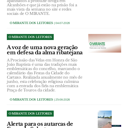
apanhados a produzir droga em
Alcanhões e que já estão na prisão foi a
mais vista da semana no site e redes
sociais de O MIRANTE.
O MIRANTE DOS LEITORES
| 04-07-2026
O MIRANTE DOS LEITORES
A voz de uma nova geração
em defesa da alma ribatejana
A Procissão das Velas em Honra de São
João Baptista é uma das tradições mais
emblemáticas do concelho, marcando o
calendário das Festas da Cidade do
Cartaxo. Realizada anualmente no mês de
junho, esta celebração religiosa culmina
com a entrada dos fiéis na emblemática
Praça de Touros da cidade.
O MIRANTE DOS LEITORES
| 25-06-2026
O MIRANTE DOS LEITORES
Alerta para os autarcas de