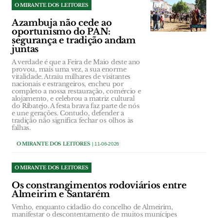
O MIRANTE DOS LEITORES
Azambuja não cede ao
oportunismo do PAN:
segurança e tradição andam
juntas
A verdade é que a Feira de Maio deste ano
provou, mais uma vez, a sua enorme
vitalidade. Atraiu milhares de visitantes
nacionais e estrangeiros, encheu por
completo a nossa restauração, comércio e
alojamento, e celebrou a matriz cultural
do Ribatejo. A festa brava faz parte de nós
e une gerações. Contudo, defender a
tradição não significa fechar os olhos às
falhas.
O MIRANTE DOS LEITORES
| 11-06-2026
O MIRANTE DOS LEITORES
Os constrangimentos rodoviários entre
Almeirim e Santarém
Venho, enquanto cidadão do concelho de Almeirim,
manifestar o descontentamento de muitos munícipes