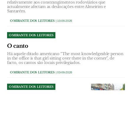
relativamente aos constrangimentos rodoviários que
actualmente afectam as deslocações entre Almeirim e
Santarém.
O MIRANTE DOS LEITORES
| 10-06-2026
O MIRANTE DOS LEITORES
O canto
Há aquele ditado americano “The most knowledgeable person
in the office is that girl sitting over there in the corner”, de
facto, os cantos são locais privilegiados.
O MIRANTE DOS LEITORES
| 03-06-2026
O MIRANTE DOS LEITORES
Estacionamento abusivo em
Santarém
Esta é a imagem do estacionamento
abusivo que se verifica diariamente na
Avenida D. Afonso Henriques.
O MIRANTE DOS LEITORES
| 27-05-2026