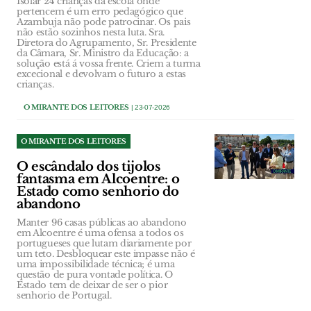
Isolar 24 crianças da escola onde
pertencem é um erro pedagógico que
Azambuja não pode patrocinar. Os pais
não estão sozinhos nesta luta. Sra.
Diretora do Agrupamento, Sr. Presidente
da Câmara, Sr. Ministro da Educação: a
solução está á vossa frente. Criem a turma
excecional e devolvam o futuro a estas
crianças.
O MIRANTE DOS LEITORES
| 23-07-2026
O MIRANTE DOS LEITORES
O escândalo dos tijolos
fantasma em Alcoentre: o
Estado como senhorio do
abandono
Manter 96 casas públicas ao abandono
em Alcoentre é uma ofensa a todos os
portugueses que lutam diariamente por
um teto. Desbloquear este impasse não é
uma impossibilidade técnica; é uma
questão de pura vontade política. O
Estado tem de deixar de ser o pior
senhorio de Portugal.