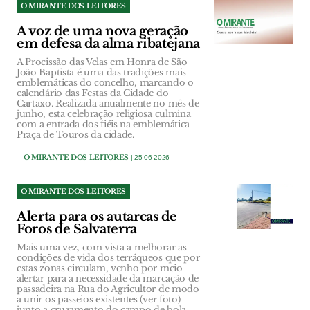
O MIRANTE DOS LEITORES
A voz de uma nova geração
em defesa da alma ribatejana
A Procissão das Velas em Honra de São
João Baptista é uma das tradições mais
emblemáticas do concelho, marcando o
calendário das Festas da Cidade do
Cartaxo. Realizada anualmente no mês de
junho, esta celebração religiosa culmina
com a entrada dos fiéis na emblemática
Praça de Touros da cidade.
O MIRANTE DOS LEITORES
| 25-06-2026
O MIRANTE DOS LEITORES
Alerta para os autarcas de
Foros de Salvaterra
Mais uma vez, com vista a melhorar as
condições de vida dos terráqueos que por
estas zonas circulam, venho por meio
alertar para a necessidade da marcação de
passadeira na Rua do Agricultor de modo
a unir os passeios existentes (ver foto)
junto a cruzamento do campo de bola...