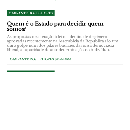
O MIRANTE DOS LEITORES
Quem é o Estado para decidir quem
somos?
As propostas de alteração à lei da identidade de género
aprovadas recentemente na Assembleia da República são um
duro golpe num dos pilares basilares da nossa democracia
liberal, a capacidade de autodeterminação do indivíduo.
O MIRANTE DOS LEITORES
| 01-04-2026
O MIRANTE DOS LEITORES
Nave desportiva de Alpiarça pode ganhar
nova vida como centro de formação de
atletismo
Aguardamos pela tão falada e necessária requalificação deste
espaço. A modalidade merece muito mais do que o abandono
a que tem sido votada.
O MIRANTE DOS LEITORES
| 25-03-2026