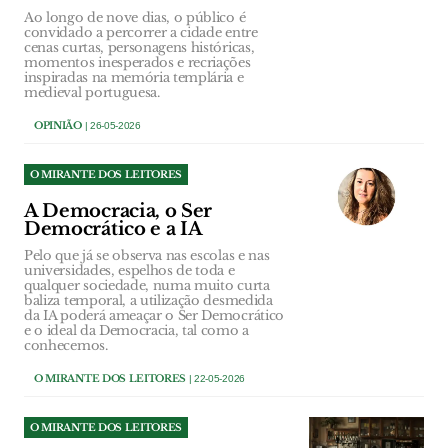
Ao longo de nove dias, o público é
convidado a percorrer a cidade entre
cenas curtas, personagens históricas,
momentos inesperados e recriações
inspiradas na memória templária e
medieval portuguesa.
OPINIÃO
| 26-05-2026
O MIRANTE DOS LEITORES
A Democracia, o Ser
Democrático e a IA
Pelo que já se observa nas escolas e nas
universidades, espelhos de toda e
qualquer sociedade, numa muito curta
baliza temporal, a utilização desmedida
da IA poderá ameaçar o Ser Democrático
e o ideal da Democracia, tal como a
conhecemos.
O MIRANTE DOS LEITORES
| 22-05-2026
O MIRANTE DOS LEITORES