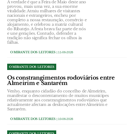
A verdade é que a Feira de Maio deste ano
provou, mais uma vez, a sua enorme
vitalidade. Atraiu milhares de visitantes
nacionais e estrangeiros, encheu por
completo a nossa restauração, comércio e
alojamento, e celebrou a matriz cultural
do Ribatejo. A festa brava faz parte de nós
e une gerações. Contudo, defender a
tradição não significa fechar os olhos às
falhas.
O MIRANTE DOS LEITORES
| 11-06-2026
O MIRANTE DOS LEITORES
Os constrangimentos rodoviários entre
Almeirim e Santarém
Venho, enquanto cidadão do concelho de Almeirim,
manifestar o descontentamento de muitos munícipes
relativamente aos constrangimentos rodoviários que
actualmente afectam as deslocações entre Almeirim e
Santarém.
O MIRANTE DOS LEITORES
| 10-06-2026
O MIRANTE DOS LEITORES