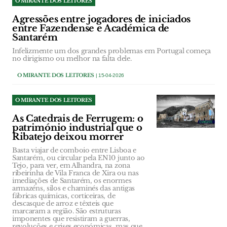
O MIRANTE DOS LEITORES
Agressões entre jogadores de iniciados
entre Fazendense e Académica de
Santarém
Infelizmente um dos grandes problemas em Portugal começa
no dirigismo ou melhor na falta dele.
O MIRANTE DOS LEITORES
| 15-04-2026
O MIRANTE DOS LEITORES
As Catedrais de Ferrugem: o
património industrial que o
Ribatejo deixou morrer
Basta viajar de comboio entre Lisboa e
Santarém, ou circular pela EN10 junto ao
Tejo, para ver, em Alhandra, na zona
ribeirinha de Vila Franca de Xira ou nas
imediações de Santarém, os enormes
armazéns, silos e chaminés das antigas
fábricas químicas, corticeiras, de
descasque de arroz e têxteis que
marcaram a região. São estruturas
imponentes que resistiram a guerras,
revoluções e crises económicas, mas que