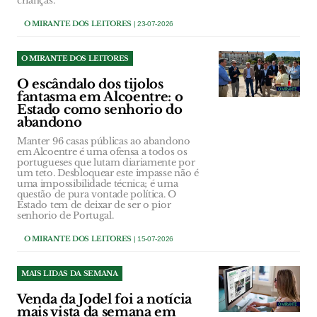
crianças.
O MIRANTE DOS LEITORES
| 23-07-2026
O MIRANTE DOS LEITORES
O escândalo dos tijolos
fantasma em Alcoentre: o
Estado como senhorio do
abandono
Manter 96 casas públicas ao abandono
em Alcoentre é uma ofensa a todos os
portugueses que lutam diariamente por
um teto. Desbloquear este impasse não é
uma impossibilidade técnica; é uma
questão de pura vontade política. O
Estado tem de deixar de ser o pior
senhorio de Portugal.
O MIRANTE DOS LEITORES
| 15-07-2026
MAIS LIDAS DA SEMANA
Venda da Jodel foi a notícia
mais vista da semana em