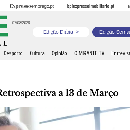
Expresso Emprego
BPI Expresso Imobiliário
B
07/08/2026
Edição Diária
>
Edição Sema
Desporto
Cultura
Opinião
O MIRANTE TV
Entrevis
etrospectiva a 13 de Março