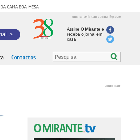
oa cama boa mesa
uma parceria com o Jornal Expresso
Assine
O Mirante
e
nal
>
receba o jornal em
casa
ta
Contactos