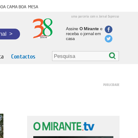
oa cama boa mesa
uma parceria com o Jornal Expresso
Assine
O Mirante
e
nal
>
receba o jornal em
casa
ta
Contactos