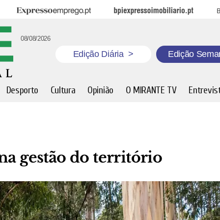
Expresso Emprego
BPI Expresso Imobiliário
B
08/08/2026
Edição Diária
>
Edição Sema
Desporto
Cultura
Opinião
O MIRANTE TV
Entrevis
a gestão do território