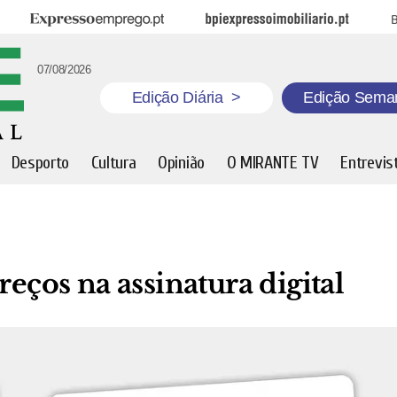
Expresso Emprego
BPI Expresso Imobiliário
B
07/08/2026
Edição Diária
>
Edição Sema
Desporto
Cultura
Opinião
O MIRANTE TV
Entrevis
os na assinatura digital