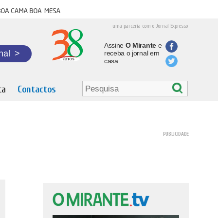
oa cama boa mesa
uma parceria com o Jornal Expresso
Assine
O Mirante
e
nal
>
receba o jornal em
casa
ta
Contactos