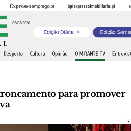
Expresso Emprego
BPI Expresso Imobiliário
B
06/08/2026
Edição Diária
>
Edição Sema
Desporto
Cultura
Opinião
O MIRANTE TV
Entrevis
ntroncamento para promover
iva
1
/