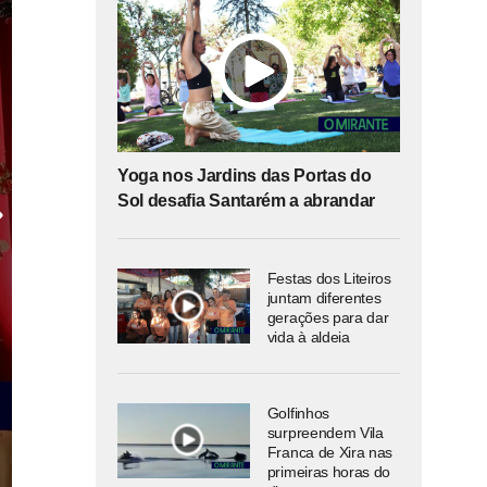
Yoga nos Jardins das Portas do
Sol desafia Santarém a abrandar
Festas dos Liteiros
juntam diferentes
gerações para dar
vida à aldeia
Golfinhos
surpreendem Vila
Franca de Xira nas
primeiras horas do