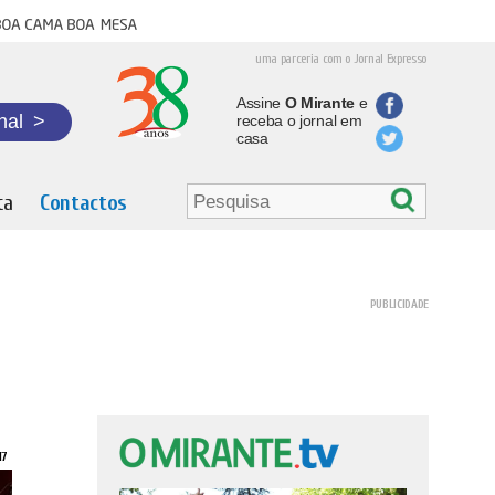
oa cama boa mesa
uma parceria com o Jornal Expresso
Assine
O Mirante
e
nal
>
receba o jornal em
casa
ta
Contactos
17