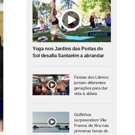
Yoga nos Jardins das Portas do
Sol desafia Santarém a abrandar
Festas dos Liteiros
juntam diferentes
gerações para dar
vida à aldeia
Golfinhos
surpreendem Vila
Franca de Xira nas
primeiras horas do