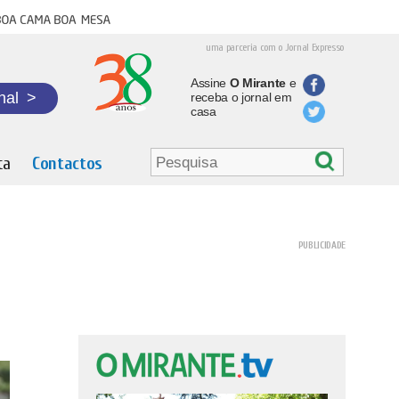
oa cama boa mesa
uma parceria com o Jornal Expresso
Assine
O Mirante
e
nal
>
receba o jornal em
casa
ta
Contactos