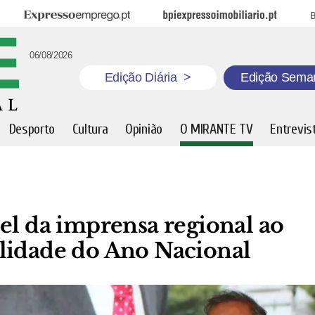
Expresso Emprego
BPI Expresso Imobiliário
B
06/08/2026
Edição Diária
>
Edição Sema
Desporto
Cultura
Opinião
O MIRANTE TV
Entrevis
el da imprensa regional ao
lidade do Ano Nacional