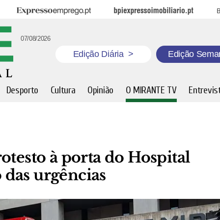
Expresso Emprego
BPI Expresso Imobiliário
B
07/08/2026
Edição Diária
>
Edição Sema
Desporto
Cultura
Opinião
O MIRANTE TV
Entrevis
otesto à porta do Hospital
 das urgências