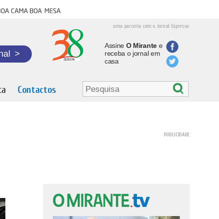
oa cama boa mesa
uma parceria com o Jornal Expresso
Assine
O Mirante
e
nal
>
receba o jornal em
casa
ta
Contactos