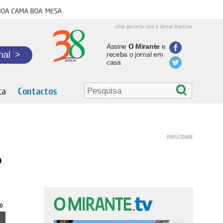
oa cama boa mesa
uma parceria com o Jornal Expresso
Assine
O Mirante
e
nal
>
receba o jornal em
casa
ta
Contactos
o
0