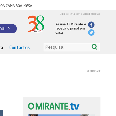
oa cama boa mesa
uma parceria com o Jornal Expresso
Assine
O Mirante
e
nal
>
receba o jornal em
casa
ta
Contactos
33