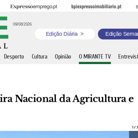
Expresso Emprego
BPI Expresso Imobiliário
B
09/08/2026
Edição Diária
>
Edição Sema
Desporto
Cultura
Opinião
O MIRANTE TV
Entrevis
ira Nacional da Agricultura e
1
/