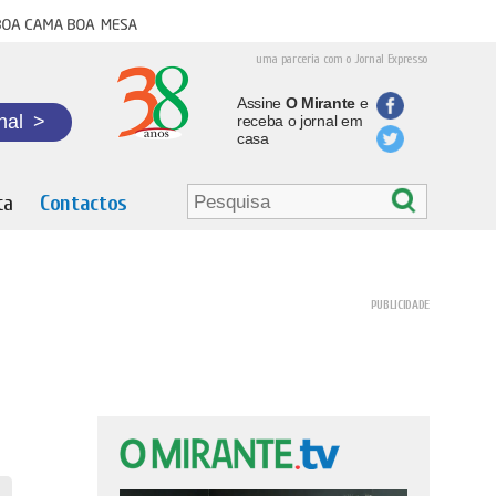
oa cama boa mesa
uma parceria com o Jornal Expresso
Assine
O Mirante
e
nal
>
receba o jornal em
casa
ta
Contactos