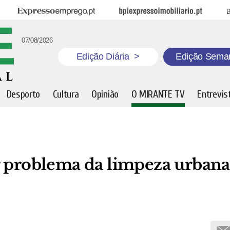
Expresso Emprego
BPI Expresso Imobiliário
B
07/08/2026
Edição Diária
>
Edição Sema
Desporto
Cultura
Opinião
O MIRANTE TV
Entrevis
r problema da limpeza urbana