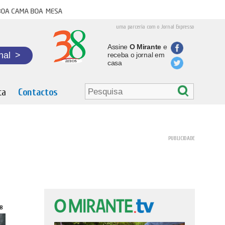
oa cama boa mesa
uma parceria com o Jornal Expresso
Assine
O Mirante
e
nal
>
receba o jornal em
casa
ta
Contactos
8