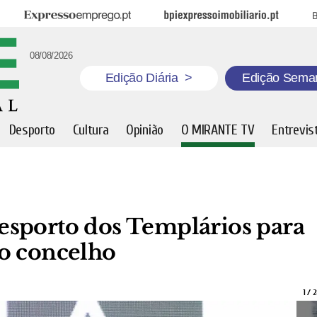
Expresso Emprego
BPI Expresso Imobiliário
B
08/08/2026
Edição Diária
>
Edição Sema
Desporto
Cultura
Opinião
O MIRANTE TV
Entrevis
esporto dos Templários para
o concelho
1
/
2