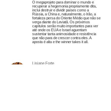
O megaprojeto para dominar o mundo e
recuperar a hegemonia propriamente dita,
inclui destruir e dividir países como a
Rússia, a China e, naturalmente, o Irão, a
fortaleza persa do Oriente Médio que não se
verga diante do Leviatã. Os próximos
capítulos serão muito importantes para ver
até onde os EUA e Israel aguentam
sustentar tanta animosidade e resistência
que não para de crescer contra eles. A
aposta é alta e the winner takes it all.
Lisiane Forte
A mulher imaginada
27-07-2026
Uma pessoa pode gostar de seda e andar
descalça, usar joias e conversar com
plantas, ler filosofia e rir alto demais à mesa.
Pode chegar cuidadosamente vestida e
conservar intimidades com luas, incensos e
rebeldias. A sofisticação não exige
domesticação, assim como a liberdade não
obriga ninguém ao descuido.