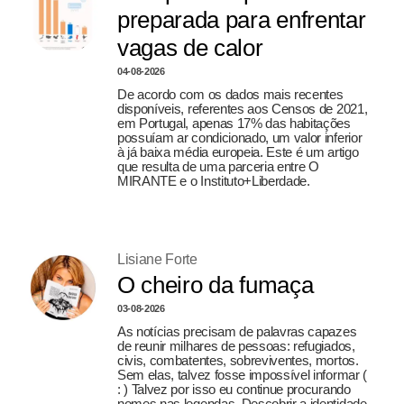
preparada para enfrentar
vagas de calor
04-08-2026
De acordo com os dados mais recentes
disponíveis, referentes aos Censos de 2021,
em Portugal, apenas 17% das habitações
possuíam ar condicionado, um valor inferior
à já baixa média europeia. Este é um artigo
que resulta de uma parceria entre O
MIRANTE e o Instituto+Liberdade.
Lisiane Forte
O cheiro da fumaça
03-08-2026
As notícias precisam de palavras capazes
de reunir milhares de pessoas: refugiados,
civis, combatentes, sobreviventes, mortos.
Sem elas, talvez fosse impossível informar (
: ) Talvez por isso eu continue procurando
nomes nas legendas. Descobrir a identidade