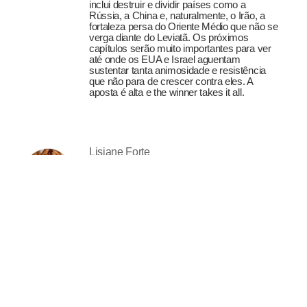
inclui destruir e dividir países como a
Rússia, a China e, naturalmente, o Irão, a
fortaleza persa do Oriente Médio que não se
verga diante do Leviatã. Os próximos
capítulos serão muito importantes para ver
até onde os EUA e Israel aguentam
sustentar tanta animosidade e resistência
que não para de crescer contra eles. A
aposta é alta e the winner takes it all.
Lisiane Forte
A mulher imaginada
27-07-2026
Uma pessoa pode gostar de seda e andar
descalça, usar joias e conversar com
plantas, ler filosofia e rir alto demais à mesa.
Pode chegar cuidadosamente vestida e
conservar intimidades com luas, incensos e
rebeldias. A sofisticação não exige
domesticação, assim como a liberdade não
obriga ninguém ao descuido.