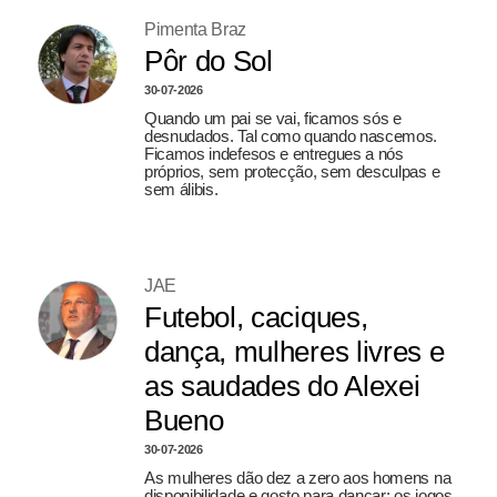
Pimenta Braz
Pôr do Sol
30-07-2026
Quando um pai se vai, ficamos sós e
desnudados. Tal como quando nascemos.
Ficamos indefesos e entregues a nós
próprios, sem protecção, sem desculpas e
sem álibis.
JAE
Futebol, caciques,
dança, mulheres livres e
as saudades do Alexei
Bueno
30-07-2026
As mulheres dão dez a zero aos homens na
disponibilidade e gosto para dançar; os jogos