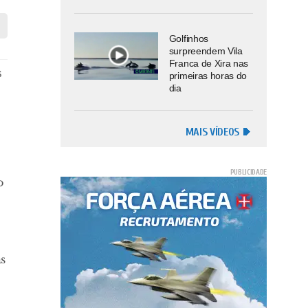
Golfinhos
surpreendem Vila
Franca de Xira nas
s
primeiras horas do
dia
MAIS VÍDEOS
o
as