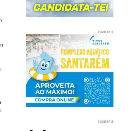
m
om
o
a
o