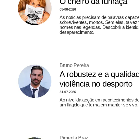
O cheiro da fumaça
03-08-2026
As notícias precisam de palavras capazes
sobreviventes, mortos. Sem elas, talvez f
nomes nas legendas. Descobrir a identi
desaparecimento.
Bruno Pereira
A robustez e a qualida
violência no desporto
31-07-2026
Ao nível da acção em acontecimentos de
um flagelo que teima em manter-se vivo, r
Pimenta Braz