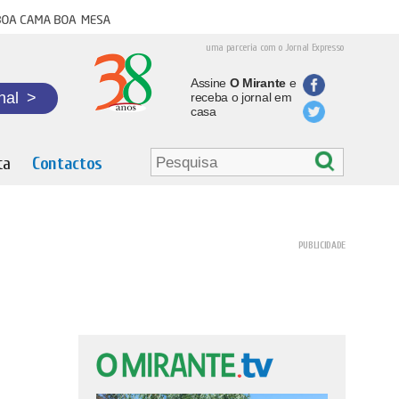
oa cama boa mesa
uma parceria com o Jornal Expresso
Assine
O Mirante
e
nal
>
receba o jornal em
casa
ta
Contactos