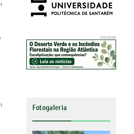
m
a
o
Fotogaleria