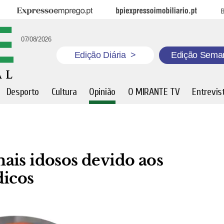
Expresso Emprego
BPI Expresso Imobiliário
B
07/08/2026
Edição Diária
>
Edição Sema
Desporto
Cultura
Opinião
O MIRANTE TV
Entrevis
ais idosos devido aos
dicos