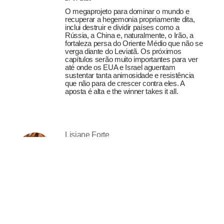
O megaprojeto para dominar o mundo e
recuperar a hegemonia propriamente dita,
inclui destruir e dividir países como a
Rússia, a China e, naturalmente, o Irão, a
fortaleza persa do Oriente Médio que não se
verga diante do Leviatã. Os próximos
capítulos serão muito importantes para ver
até onde os EUA e Israel aguentam
sustentar tanta animosidade e resistência
que não para de crescer contra eles. A
aposta é alta e the winner takes it all.
Lisiane Forte
A mulher imaginada
27-07-2026
Uma pessoa pode gostar de seda e andar
descalça, usar joias e conversar com
plantas, ler filosofia e rir alto demais à mesa.
Pode chegar cuidadosamente vestida e
conservar intimidades com luas, incensos e
rebeldias. A sofisticação não exige
domesticação, assim como a liberdade não