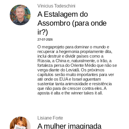
Vinicius Todeschini
A Estalagem do
Assombro (para onde
ir?)
27-07-2026
O megaprojeto para dominar o mundo e
recuperar a hegemonia propriamente dita,
inclui destruir e dividir países como a
Rússia, a China e, naturalmente, o Irão, a
fortaleza persa do Oriente Médio que não se
verga diante do Leviatã. Os próximos
capítulos serão muito importantes para ver
até onde os EUA e Israel aguentam
sustentar tanta animosidade e resistência
que não para de crescer contra eles. A
aposta é alta e the winner takes it all.
Lisiane Forte
A mulher imaginada