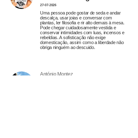
27-07-2026
Uma pessoa pode gostar de seda e andar
descalça, usar joias e conversar com
plantas, ler filosofia e rir alto demais à mesa.
Pode chegar cuidadosamente vestida e
conservar intimidades com luas, incensos e
rebeldias. A sofisticação não exige
domesticação, assim como a liberdade não
obriga ninguém ao descuido.
António Montez
A cerejeira da minha
infância
27-07-2026
Na minha infância havia uma cerejeira.
Posso guardar a minha cerejeira sem
precisar de guardar para sempre a terra
onde ela cresceu. Posso guardar a
fotografia, a história, o cheiro da terra depois
da chuva, a lembrança dos domingos e das
mãos dos meus avós. A memória não