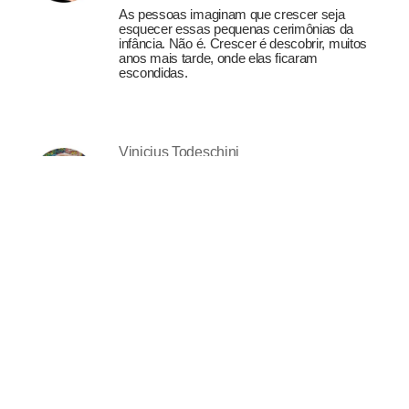
As pessoas imaginam que crescer seja
esquecer essas pequenas cerimônias da
infância. Não é. Crescer é descobrir, muitos
anos mais tarde, onde elas ficaram
escondidas.
Vinicius Todeschini
Um legado de ossos
27-06-2026
O Estado de Israel alterou para sempre a
nossa concepção de vítima e carrasco,
porque o perseguido virou perseguidor e o
prisioneiro o algoz ( : ) Nesse grande baile
de máscaras a orquestra muitas vezes nem
é percebida, mas é ela que conduz a dança
das peças nos tabuleiros intrincados do
Poder. O mundo não é um experimento,
nem uma obra feita, é a pulsação cega e
surda aos perigos da existência, que
impulsiona sempre para a frente, repetindo
roteiros e substituindo os atores.