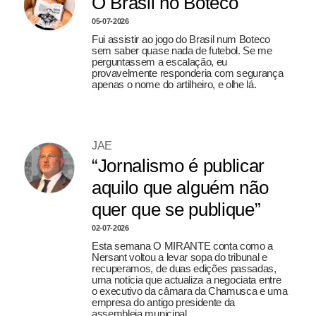
O Brasil no Boteco
05-07-2026
Fui assistir ao jogo do Brasil num Boteco
sem saber quase nada de futebol. Se me
perguntassem a escalação, eu
provavelmente responderia com segurança
apenas o nome do artilheiro, e olhe lá.
JAE
“Jornalismo é publicar
aquilo que alguém não
quer que se publique”
02-07-2026
Esta semana O MIRANTE conta como a
Nersant voltou a levar sopa do tribunal e
recuperamos, de duas edições passadas,
uma notícia que actualiza a negociata entre
o executivo da câmara da Chamusca e uma
empresa do antigo presidente da
assembleia municipal.