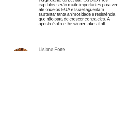
capítulos serão muito importantes para ver
até onde os EUA e Israel aguentam
sustentar tanta animosidade e resistência
que não para de crescer contra eles. A
aposta é alta e the winner takes it all.
Lisiane Forte
A mulher imaginada
27-07-2026
Uma pessoa pode gostar de seda e andar
descalça, usar joias e conversar com
plantas, ler filosofia e rir alto demais à mesa.
Pode chegar cuidadosamente vestida e
conservar intimidades com luas, incensos e
rebeldias. A sofisticação não exige
domesticação, assim como a liberdade não
obriga ninguém ao descuido.
António Montez