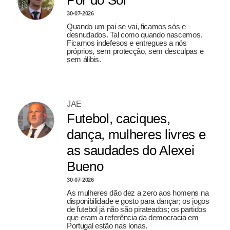
Pôr do Sol
30-07-2026
Quando um pai se vai, ficamos sós e
desnudados. Tal como quando nascemos.
Ficamos indefesos e entregues a nós
próprios, sem protecção, sem desculpas e
sem álibis.
JAE
Futebol, caciques,
dança, mulheres livres e
as saudades do Alexei
Bueno
30-07-2026
As mulheres dão dez a zero aos homens na
disponibilidade e gosto para dançar; os jogos
de futebol já não são pirateados; os partidos
que eram a referência da democracia em
Portugal estão nas lonas.