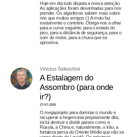
Hoje em dia tudo disputa a nossa atenção.
As aplicações foram desenhadas para nos
prender. Os algoritmos sabem mais sobre
nós que muitos amigos (:) A moto faz
exatamente o contrário. Obriga-nos a olhar
para a curva seguinte, para o estado do
piso, para a distância de segurança, para o
som do motor, para a chuva que se
aproxima.
Vinicius Todeschini
A Estalagem do
Assombro (para onde
ir?)
27-07-2026
O megaprojeto para dominar o mundo e
recuperar a hegemonia propriamente dita,
inclui destruir e dividir países como a
Rússia, a China e, naturalmente, o Irão, a
fortaleza persa do Oriente Médio que não se
verga diante do Leviatã. Os próximos