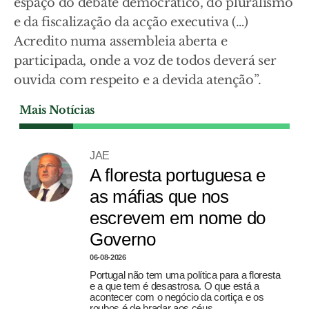
espaço do debate democrático, do pluralismo
e da fiscalização da acção executiva (…)
Acredito numa assembleia aberta e
participada, onde a voz de todos deverá ser
ouvida com respeito e a devida atenção”.
Mais Notícias
JAE
A floresta portuguesa e
as máfias que nos
escrevem em nome do
Governo
06-08-2026
Portugal não tem uma política para a floresta
e a que tem é desastrosa. O que está a
acontecer com o negócio da cortiça e os
roubos é de bradar aos céus.