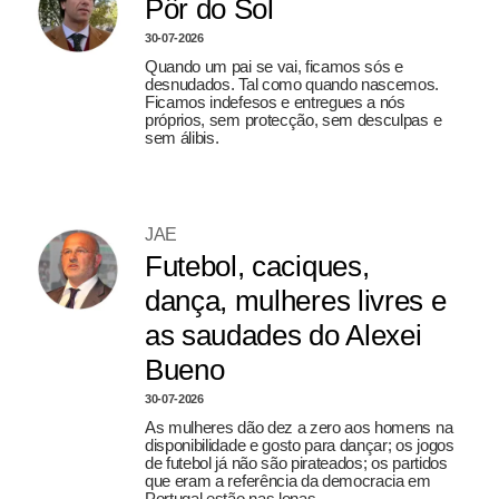
Pôr do Sol
30-07-2026
Quando um pai se vai, ficamos sós e
desnudados. Tal como quando nascemos.
Ficamos indefesos e entregues a nós
próprios, sem protecção, sem desculpas e
sem álibis.
JAE
Futebol, caciques,
dança, mulheres livres e
as saudades do Alexei
Bueno
30-07-2026
As mulheres dão dez a zero aos homens na
disponibilidade e gosto para dançar; os jogos
de futebol já não são pirateados; os partidos
que eram a referência da democracia em
Portugal estão nas lonas.