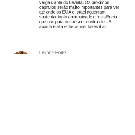
verga diante do Leviatã. Os próximos
capítulos serão muito importantes para ver
até onde os EUA e Israel aguentam
sustentar tanta animosidade e resistência
que não para de crescer contra eles. A
aposta é alta e the winner takes it all.
Lisiane Forte
A mulher imaginada
27-07-2026
Uma pessoa pode gostar de seda e andar
descalça, usar joias e conversar com
plantas, ler filosofia e rir alto demais à mesa.
Pode chegar cuidadosamente vestida e
conservar intimidades com luas, incensos e
rebeldias. A sofisticação não exige
domesticação, assim como a liberdade não
obriga ninguém ao descuido.