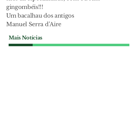
gingombéis!!!
Um bacalhau dos antigos
Manuel Serra d’Aire
Mais Notícias
Sardinhas selvagens,
bebés que nascem já a
ler e vereadores com
casas nas Bahamas e
milhões em
criptomoedas
05-08-2026
Afortunado Serafim das Neves