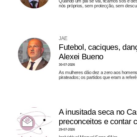
Quando um pai se vai, ficamos sós e d
nós próprios, sem protecção, sem descul
JAE
Futebol, caciques, dan
Alexei Bueno
30-07-2026
As mulheres dão dez a zero aos homens na
pirateados; os partidos que eram a refer
A inusitada seca no Ca
preconceitos e contar
29-07-2026