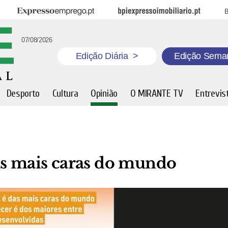
Expresso Emprego
BPI Expresso Imobiliário
B
07/08/2026
Edição Diária
>
Edição Sema
Desporto
Cultura
Opinião
O MIRANTE TV
Entrevis
as mais caras do mundo