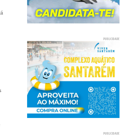
tá
l
s
e