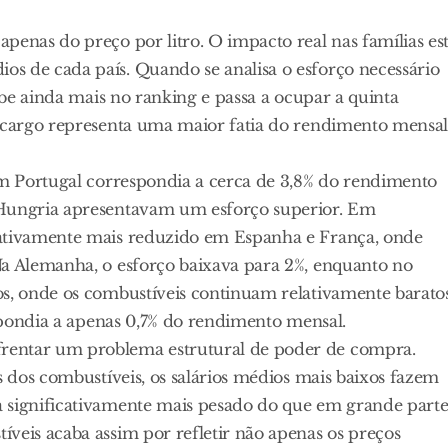
penas do preço por litro. O impacto real nas famílias es
s de cada país. Quando se analisa o esforço necessário
sobe ainda mais no ranking e passa a ocupar a quinta
encargo representa uma maior fatia do rendimento mensa
 em Portugal correspondia a cerca de 3,8% do rendimento
 Hungria apresentavam um esforço superior. Em
cativamente mais reduzido em Espanha e França, onde
Na Alemanha, o esforço baixava para 2%, enquanto no
os, onde os combustíveis continuam relativamente barato
espondia a apenas 0,7% do rendimento mensal.
rentar um problema estrutural de poder de compra.
s dos combustíveis, os salários médios mais baixos fazem
a significativamente mais pesado do que em grande part
veis acaba assim por refletir não apenas os preços