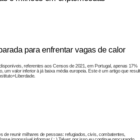
arada para enfrentar vagas de calor
isponíveis, referentes aos Censos de 2021, em Portugal, apenas 17%
 um valor inferior à já baixa média europeia. Este é um artigo que resul
stituto+Liberdade.
 de reunir milhares de pessoas: refugiados, civis, combatentes,
osse impossível informar ( : ) Talvez por isso eu continue procurando