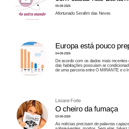
05-08-2026
Afortunado Serafim das Neves
Europa está pouco prep
04-08-2026
De acordo com os dados mais recentes d
das habitações possuíam ar condicionado,
de uma parceria entre O MIRANTE e o In
Lisiane Forte
O cheiro da fumaça
03-08-2026
As notícias precisam de palavras capazes
sobreviventes, mortos. Sem elas, talvez f