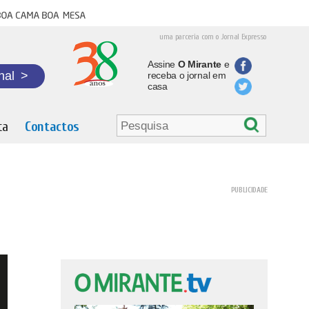
oa cama boa mesa
uma parceria com o Jornal Expresso
Assine
O Mirante
e
nal
>
receba o jornal em
casa
ta
Contactos