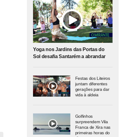
Yoga nos Jardins das Portas do
Sol desafia Santarém a abrandar
Festas dos Liteiros
juntam diferentes
gerações para dar
vida à aldeia
Golfinhos
surpreendem Vila
Franca de Xira nas
primeiras horas do