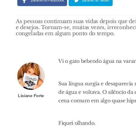
partilhe no Facebook
partilhe no Twitter
As pessoas continuam suas vidas depois que de
e desejos. Tornam-se, muitas vezes, irreconhecí
congeladas em algum ponto do tempo.
Vi o gato bebendo água na vara
Sua língua surgia e desaparecia
de água e voltava. O silêncio 
Lisiane Forte
cena comum em algo quase hipn
Fiquei olhando.