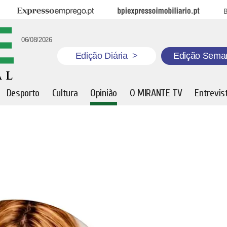
Expresso Emprego
BPI Expresso Imobiliário
B
06/08/2026
Edição Diária
>
Edição Sema
Desporto
Cultura
Opinião
O MIRANTE TV
Entrevis