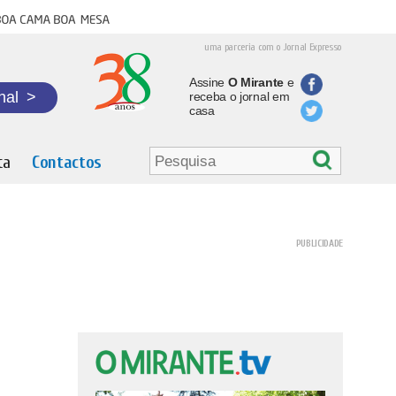
oa cama boa mesa
uma parceria com o Jornal Expresso
Assine
O Mirante
e
nal
>
receba o jornal em
casa
ta
Contactos