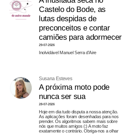
A inusitada seca no
Castelo do Bode, as
lutas despidas de
preconceitos e contar
camiões para adormecer
29-07-2026
Inolvidável Manuel Serra d’Aire
Susana Esteves
A próxima moto pode
nunca ser sua
28-07-2026
Hoje em dia tudo disputa a nossa atenção.
As aplicações foram desenhadas para nos
prender. Os algoritmos sabem mais sobre
nós que muitos amigos (:) A moto faz
exatamente o contrário. Obriga-nos a olhar