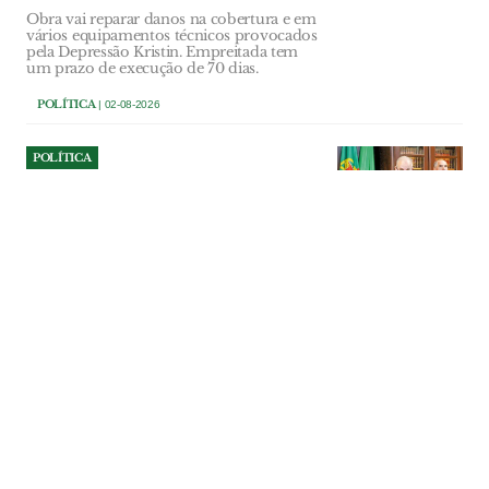
Obra vai reparar danos na cobertura e em
vários equipamentos técnicos provocados
pela Depressão Kristin. Empreitada tem
um prazo de execução de 70 dias.
POLÍTICA
| 02-08-2026
POLÍTICA
Azambuja dá parecer
desfavorável a mega centro
de dados por falta de
informação dos promotores
Executivo municipal invocou a falta de
estudos e o princípio da precaução para
rejeitar o estatuto de Potencial Interesse
Nacional a investimento de dois mil
milhões de euros para um mega centro
de dados. Vereadores do PSD recusaram
participar na votação, acusando a maioria
socialista de falta de transparência.
POLÍTICA
| 01-08-2026