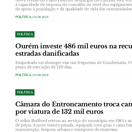
Nova versão do Plano Director Municipal do Cartaxo visa, entr
a capacidade de resposta do concelho ao nível dos equipamento
de apoio à população e da qualidade de vida das comunidades
POLÍTICA
| 04-08-2026
POLÍTICA
Ourém investe 486 mil euros na rec
estradas danificadas
Empreitada vai abranger vias nas freguesias de Gondemaria, Ol
prazo de execução de 120 dias.
POLÍTICA
| 04-08-2026
POLÍTICA
Câmara do Entroncamento troca cam
por viatura de 132 mil euros
O velho Bedford entrou ao serviço do município em 1985 e ac
de peças. A nova viatura pesada, equipada com grua e caixa bas
manutenção, limpeza urbana e transporte de materiais.