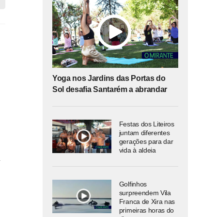
Yoga nos Jardins das Portas do
Sol desafia Santarém a abrandar
Festas dos Liteiros
juntam diferentes
gerações para dar
vida à aldeia
a
Golfinhos
surpreendem Vila
Franca de Xira nas
primeiras horas do