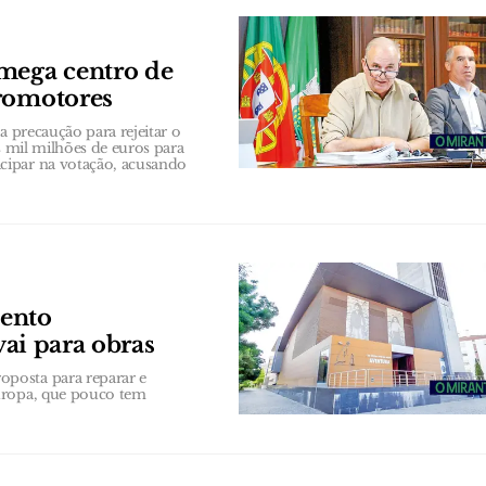
 mega centro de
promotores
a precaução para rejeitar o
s mil milhões de euros para
cipar na votação, acusando
mento
vai para obras
posta para reparar e
Europa, que pouco tem