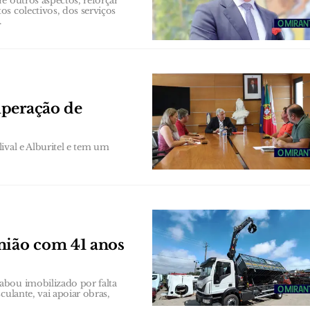
e outros aspectos, reforçar
s colectivos, dos serviços
.
uperação de
ival e Alburitel e tem um
ião com 41 anos
abou imobilizado por falta
culante, vai apoiar obras,