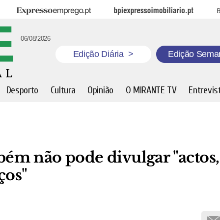
Expresso Emprego
BPI Expresso Imobiliário
B
06/08/2026
Edição Diária
>
Edição Sema
Desporto
Cultura
Opinião
O MIRANTE TV
Entrevis
ém não pode divulgar "actos,
ços"