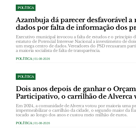
POLÍTICA
Azambuja dá parecer desfavorável a
dados por falta de informação dos 
Executivo municipal invocou a falta de estudos e o princípio d
estatuto de Potencial Interesse Nacional a investimento de doi
um mega centro de dados. Vereadores do PSD recusaram parti
a maioria socialista de falta de transparência.
POLÍTICA
| 01-08-2026
POLÍTICA
Dois anos depois de ganhar o Orça
Participativo, o carrilhão de Alverca 
Em 2024, a comunidade de Alverca votou por maioria uma pro
impermeabilizar o carrilhão da cidade, o segundo maior da 
tocado ao longo dos anos e custou meio milhão de euros.
POLÍTICA
| 01-08-2026