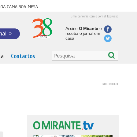
oa cama boa mesa
uma parceria com o Jornal Expresso
Assine
O Mirante
e
nal
>
receba o jornal em
casa
ta
Contactos