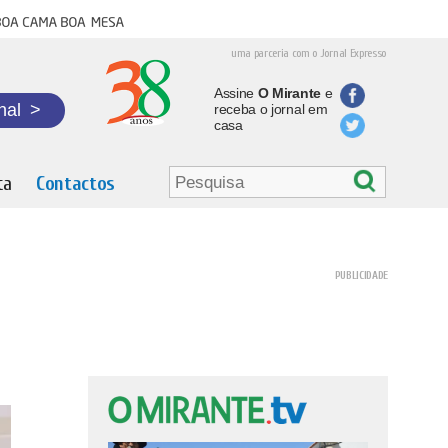
oa cama boa mesa
uma parceria com o Jornal Expresso
Assine
O Mirante
e
nal
>
receba o jornal em
casa
ta
Contactos