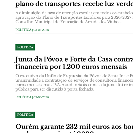
plano de transportes recebe luz verd
A diminuição da taxa de retenção escolar em todos os estabele
aprovação do Plano de Transportes Escolares para 2026/2027
Conselho Municipal de Educação de Arruda dos Vinhos.
POLÍTICA
| 03-08-2026
POLÍTICA
Junta da Póvoa e Forte da Casa contr
financeira por 1.200 euros mensais
O executivo da União de Freguesias da Póvoa de Santa Iria e 
unanimidade a contratação de serviços de consultoria finance
euros mensais mais IVA. A auditoria às contas da junta foi ret
pública para ser discutida à porta fechada.
POLÍTICA
| 03-08-2026
POLÍTICA
Ourém garante 232 mil euros aos bo