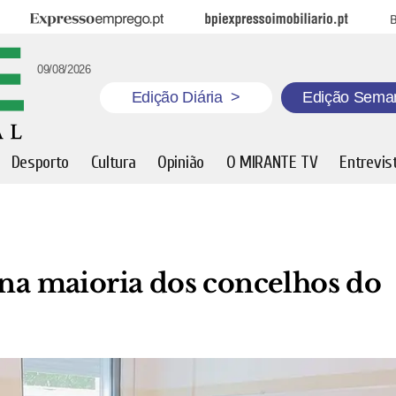
Expresso Emprego
BPI Expresso Imobiliário
B
09/08/2026
Edição Diária
>
Edição Sema
Desporto
Cultura
Opinião
O MIRANTE TV
Entrevis
 na maioria dos concelhos do