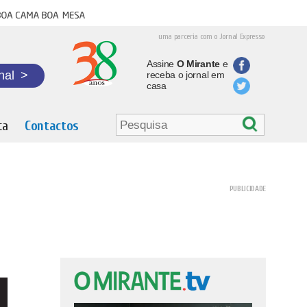
oa cama boa mesa
uma parceria com o Jornal Expresso
Assine
O Mirante
e
nal
>
receba o jornal em
casa
ta
Contactos