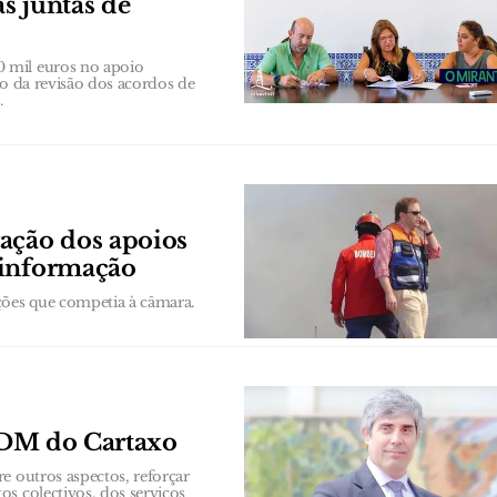
s juntas de
s
 mil euros no apoio
to da revisão dos acordos de
.
ação dos apoios
 informação
ções que competia à câmara.
 PDM do Cartaxo
e outros aspectos, reforçar
s colectivos, dos serviços