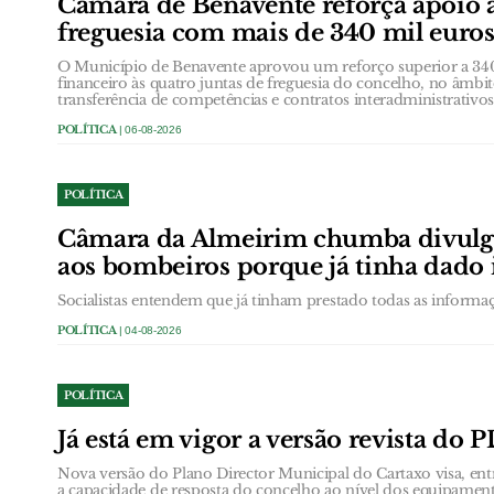
Câmara de Benavente reforça apoio à
freguesia com mais de 340 mil euro
O Município de Benavente aprovou um reforço superior a 340
financeiro às quatro juntas de freguesia do concelho, no âmbi
transferência de competências e contratos interadministrativos
POLÍTICA
| 06-08-2026
POLÍTICA
Câmara da Almeirim chumba divulg
aos bombeiros porque já tinha dado
Socialistas entendem que já tinham prestado todas as informa
POLÍTICA
| 04-08-2026
POLÍTICA
Já está em vigor a versão revista do
Nova versão do Plano Director Municipal do Cartaxo visa, entr
a capacidade de resposta do concelho ao nível dos equipamento