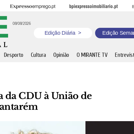
Expresso Emprego
BPI Expresso Imobiliário
B
08/08/2026
Edição Diária
>
Edição Sema
Desporto
Cultura
Opinião
O MIRANTE TV
Entrevis
sta da CDU à União de
Santarém