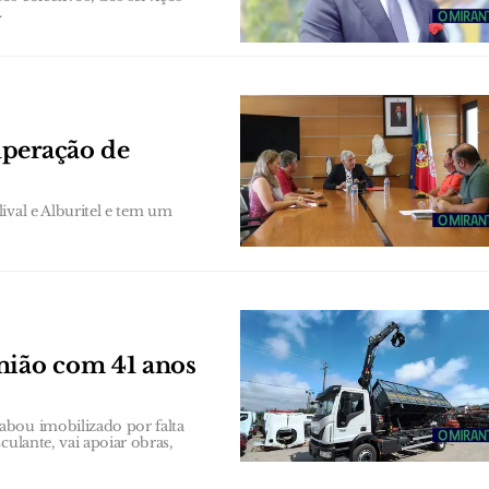
.
uperação de
ival e Alburitel e tem um
ião com 41 anos
abou imobilizado por falta
culante, vai apoiar obras,