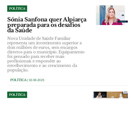
POLÍTICA
Sónia Sanfona quer Alpiarça
preparada para os desafios
da Saúde
Nova Unidade de Saúde Familiar
representa um investimento superior a
dois milhões de euros, sem encargos
directos para o município. Equipamento
foi pensado para receber mais
profissionais e responder ao
envelhecimento e ao crescimento da
população.
POLÍTICA
| 02-08-2026
POLÍTICA
Ourém investe 107 mil euros
na reparação do Multiusos
de Caxarias
Obra vai reparar danos na cobertura e em
vários equipamentos técnicos provocados
pela Depressão Kristin. Empreitada tem