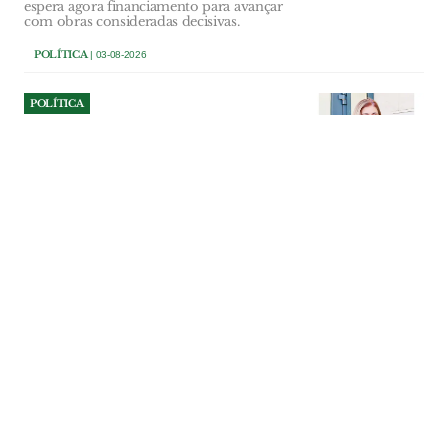
espera agora financiamento para avançar
com obras consideradas decisivas.
POLÍTICA
| 03-08-2026
POLÍTICA
Sónia Sanfona quer Alpiarça
preparada para os desafios
da Saúde
Nova Unidade de Saúde Familiar
representa um investimento superior a
dois milhões de euros, sem encargos
directos para o município. Equipamento
foi pensado para receber mais
profissionais e responder ao
envelhecimento e ao crescimento da
população.
POLÍTICA
| 02-08-2026
POLÍTICA
Ourém investe 107 mil euros
na reparação do Multiusos