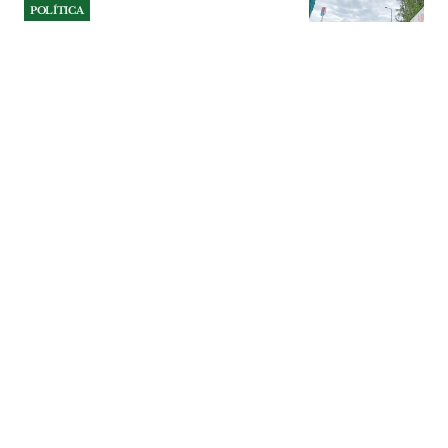
POLÍTICA
Confronto político em
Santarém por causa da
propaganda partidária no
espaço público
O PCP de Santarém reagiu à intenção,
anunciada pelo presidente da Câmara de
Santarém, de querer disciplinar a afixação
de propaganda política em certas zonas
da cidade. Os comunistas falam em
ataque à liberdade de expressão. O
presidente do município rejeita e diz que
se trata de combater a poluição visual e
dignificar o espaço público.
POLÍTICA
| 31-07-2026
POLÍTICA
Tiago Carrão diz que
recuperação de Tomar está
longe do fim
Seis meses depois da passagem da
tempestade Kristin, Tomar deixou para