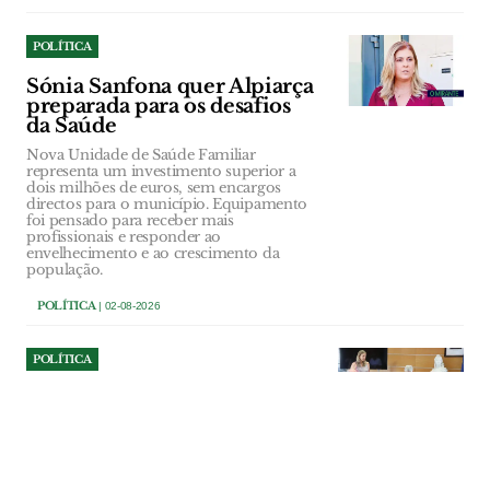
POLÍTICA
Sónia Sanfona quer Alpiarça
preparada para os desafios
da Saúde
Nova Unidade de Saúde Familiar
representa um investimento superior a
dois milhões de euros, sem encargos
directos para o município. Equipamento
foi pensado para receber mais
profissionais e responder ao
envelhecimento e ao crescimento da
população.
POLÍTICA
| 02-08-2026
POLÍTICA
Ourém investe 107 mil euros
na reparação do Multiusos
de Caxarias
Obra vai reparar danos na cobertura e em
vários equipamentos técnicos provocados