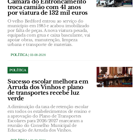
Câmara do Entroncamento
troca camião com 41 anos
por viatura de 132 mil euros
O velho Bedford entrou ao serviço do
município em 1985 e acabou imobilizado
por falta de peças. A nova viatura pesada,
equipada com grua e caixa basculante, vai
apoiar obras, manutenção, limpeza
urbana e transporte de materiais.
POLÍTICA
| 03-08-2026
POLÍTICA
Sucesso escolar melhora em
Arruda dos Vinhos e plano
de transportes recebe luz
verde
A diminuição da taxa de retenção escolar
em todos os estabelecimentos de ensino e
a aprovação do Plano de Transportes
Escolares para 2026/2027 marcaram a
reunião do Conselho Municipal de
Educação de Arruda dos Vinhos.