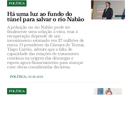
POLÍTICA
Há uma luz ao fundo do
túnel para salvar o rio Nabão
A poluição no rio Nabão pode ter
finalmente uma solução à vista, mas a
recuperação depende de um
investimento estimado em 27 milhões de
euros. O presidente da Câmara de Tomar,
Tiago Carrão, admite que a falta de
capacidade das estações de tratamento
continua na origem das descargas e
espera agora financiamento para avançar
com obras consideradas decisivas.
POLÍTICA
| 03-08-2026
POLÍTICA
Sónia Sanfona quer Alpiarça
preparada para os desafios
da Saúde
Nova Unidade de Saúde Familiar
representa um investimento superior a
dois milhões de euros, sem encargos