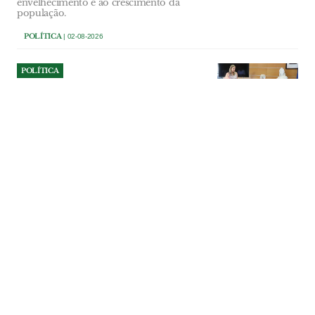
envelhecimento e ao crescimento da
população.
POLÍTICA
| 02-08-2026
POLÍTICA
Ourém investe 107 mil euros
na reparação do Multiusos
de Caxarias
Obra vai reparar danos na cobertura e em
vários equipamentos técnicos provocados
pela Depressão Kristin. Empreitada tem
um prazo de execução de 70 dias.
POLÍTICA
| 02-08-2026
POLÍTICA
Azambuja dá parecer
desfavorável a mega centro
de dados por falta de
informação dos promotores
Executivo municipal invocou a falta de