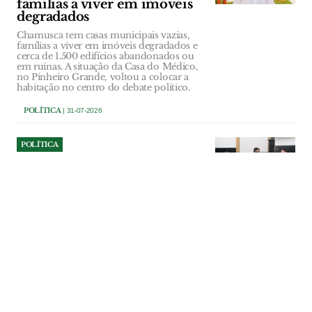
famílias a viver em imóveis
degradados
Chamusca tem casas municipais vazias,
famílias a viver em imóveis degradados e
cerca de 1.500 edifícios abandonados ou
em ruínas. A situação da Casa do Médico,
no Pinheiro Grande, voltou a colocar a
habitação no centro do debate político.
POLÍTICA
| 31-07-2026
POLÍTICA
Redes sociais provocam
confronto entre PS e
presidente da Câmara do
Entroncamento
Vereador socialista acusa Nelson Cunha
de usar os canais institucionais do
município para promover o seu perfil
político. Presidente rejeita qualquer
ilegalidade e defende que as publicações
fazem parte da representação institucional
do concelho.
POLÍTICA
| 31-07-2026