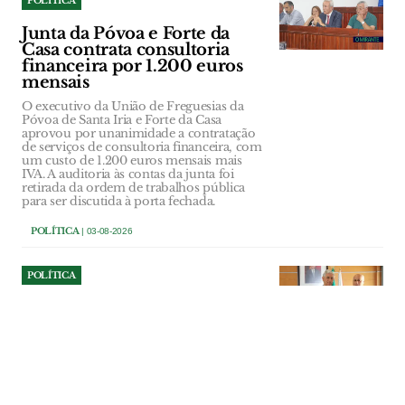
POLÍTICA
Junta da Póvoa e Forte da
Casa contrata consultoria
financeira por 1.200 euros
mensais
O executivo da União de Freguesias da
Póvoa de Santa Iria e Forte da Casa
aprovou por unanimidade a contratação
de serviços de consultoria financeira, com
um custo de 1.200 euros mensais mais
IVA. A auditoria às contas da junta foi
retirada da ordem de trabalhos pública
para ser discutida à porta fechada.
POLÍTICA
| 03-08-2026
POLÍTICA
Ourém garante 232 mil
euros aos bombeiros e
prolonga apoio até 2030
Corporações de Caxarias, Fátima e
Ourém vão continuar a receber apoio
financeiro regular da câmara até 2030. Os