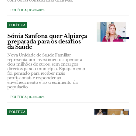
com obras consideradas decisivas.
POLÍTICA
| 03-08-2026
POLÍTICA
Sónia Sanfona quer Alpiarça
preparada para os desafios
da Saúde
Nova Unidade de Saúde Familiar
representa um investimento superior a
dois milhões de euros, sem encargos
directos para o município. Equipamento
foi pensado para receber mais
profissionais e responder ao
envelhecimento e ao crescimento da
população.
POLÍTICA
| 02-08-2026
POLÍTICA
Ourém investe 107 mil euros
na reparação do Multiusos
de Caxarias